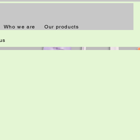
Who we are
Our products
us